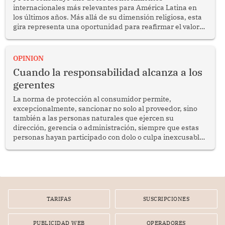
internacionales más relevantes para América Latina en
los últimos años. Más allá de su dimensión religiosa, esta
gira representa una oportunidad para reafirmar el valor
del diálogo, fortalecer los vínculos entre los pueblos y
proyectar una imagen de cooperación en una región que
enfrenta desafíos en materia de desarrollo, cohesión
OPINION
social y gobernabilidad.
Cuando la responsabilidad alcanza a los
gerentes
La norma de protección al consumidor permite,
excepcionalmente, sancionar no solo al proveedor, sino
también a las personas naturales que ejercen su
dirección, gerencia o administración, siempre que estas
personas hayan participado con dolo o culpa inexcusable
en el planeamiento, la realización o la ejecución de la
infracción. En un caso reciente, Indecopi sancionó al
gerente de un proveedor de servicios de entretenimiento
por la frustrada realización de un meet and greet con
Lionel Messi, cuya presencia fue ofrecida, a su vez, por el
gerente de la empresa promotora en una entrevista
TARIFAS
SUSCRIPCIONES
radial.
PUBLICIDAD WEB
OPERADORES