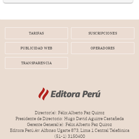
en el planeamiento, la realización o la ejecución de la
infracción. En un caso reciente, Indecopi sancionó al
gerente de un proveedor de servicios de entretenimiento
por la frustrada realización de un meet and greet con
Lionel Messi, cuya presencia fue ofrecida, a su vez, por el
gerente de la empresa promotora en una entrevista
TARIFAS
SUSCRIPCIONES
radial.
PUBLICIDAD WEB
OPERADORES
TRANSPARENCIA
Director(e): Félix Alberto Paz Quiroz
Presidente de Directorio: Hugo David Aguirre Castañeda
Gerente General(e): Félix Alberto Paz Quiroz
Editora Perú Av. Alfonso Ugarte 873, Lima 1 Central Telefónica
(51-1) 3150400