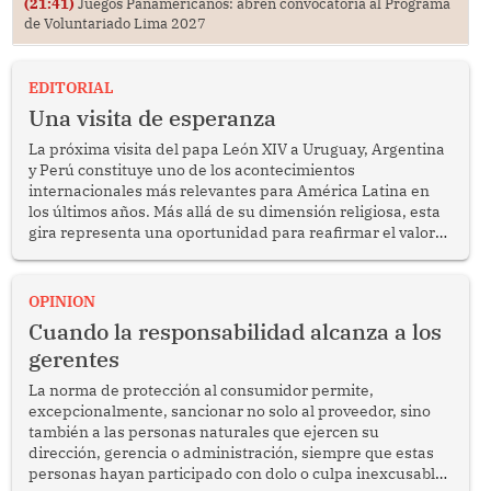
(21:41)
Juegos Panamericanos: abren convocatoria al Programa
de Voluntariado Lima 2027
EDITORIAL
Una visita de esperanza
La próxima visita del papa León XIV a Uruguay, Argentina
y Perú constituye uno de los acontecimientos
internacionales más relevantes para América Latina en
los últimos años. Más allá de su dimensión religiosa, esta
gira representa una oportunidad para reafirmar el valor
del diálogo, fortalecer los vínculos entre los pueblos y
proyectar una imagen de cooperación en una región que
enfrenta desafíos en materia de desarrollo, cohesión
OPINION
social y gobernabilidad.
Cuando la responsabilidad alcanza a los
gerentes
La norma de protección al consumidor permite,
excepcionalmente, sancionar no solo al proveedor, sino
también a las personas naturales que ejercen su
dirección, gerencia o administración, siempre que estas
personas hayan participado con dolo o culpa inexcusable