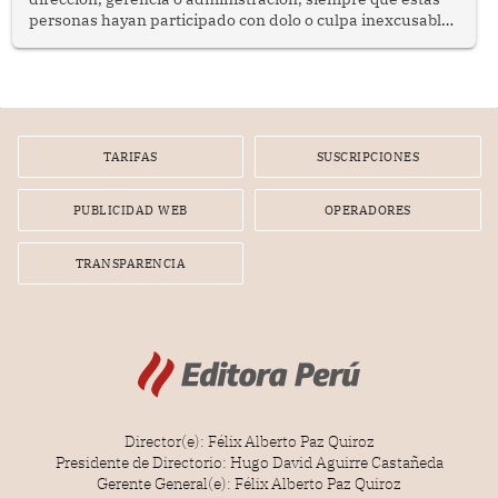
personas hayan participado con dolo o culpa inexcusable
en el planeamiento, la realización o la ejecución de la
infracción. En un caso reciente, Indecopi sancionó al
gerente de un proveedor de servicios de entretenimiento
por la frustrada realización de un meet and greet con
Lionel Messi, cuya presencia fue ofrecida, a su vez, por el
gerente de la empresa promotora en una entrevista
TARIFAS
SUSCRIPCIONES
radial.
PUBLICIDAD WEB
OPERADORES
TRANSPARENCIA
Director(e): Félix Alberto Paz Quiroz
Presidente de Directorio: Hugo David Aguirre Castañeda
Gerente General(e): Félix Alberto Paz Quiroz