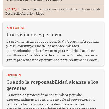
(22:12)
Normas Legales: designan viceministros en la cartera de
Desarrollo Agrario y Riego
EDITORIAL
Una visita de esperanza
La próxima visita del papa León XIV a Uruguay, Argentina
y Perú constituye uno de los acontecimientos
internacionales más relevantes para América Latina en
los últimos años. Más allá de su dimensión religiosa, esta
gira representa una oportunidad para reafirmar el valor
del diálogo, fortalecer los vínculos entre los pueblos y
proyectar una imagen de cooperación en una región que
enfrenta desafíos en materia de desarrollo, cohesión
OPINION
social y gobernabilidad.
Cuando la responsabilidad alcanza a los
gerentes
La norma de protección al consumidor permite,
excepcionalmente, sancionar no solo al proveedor, sino
también a las personas naturales que ejercen su
dirección, gerencia o administración, siempre que estas