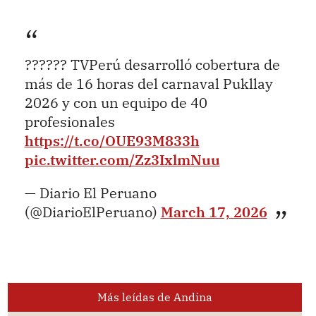
?????? TVPerú desarrolló cobertura de
más de 16 horas del carnaval Pukllay
2026 y con un equipo de 40
profesionales
https://t.co/OUE93M833h
pic.twitter.com/Zz3IxlmNuu
— Diario El Peruano
(@DiarioElPeruano)
March 17, 2026
Más leídas de Andina