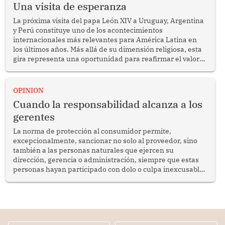
Una visita de esperanza
La próxima visita del papa León XIV a Uruguay, Argentina
y Perú constituye uno de los acontecimientos
internacionales más relevantes para América Latina en
los últimos años. Más allá de su dimensión religiosa, esta
gira representa una oportunidad para reafirmar el valor
del diálogo, fortalecer los vínculos entre los pueblos y
proyectar una imagen de cooperación en una región que
enfrenta desafíos en materia de desarrollo, cohesión
OPINION
social y gobernabilidad.
Cuando la responsabilidad alcanza a los
gerentes
La norma de protección al consumidor permite,
excepcionalmente, sancionar no solo al proveedor, sino
también a las personas naturales que ejercen su
dirección, gerencia o administración, siempre que estas
personas hayan participado con dolo o culpa inexcusable
en el planeamiento, la realización o la ejecución de la
infracción. En un caso reciente, Indecopi sancionó al
gerente de un proveedor de servicios de entretenimiento
por la frustrada realización de un meet and greet con
Lionel Messi, cuya presencia fue ofrecida, a su vez, por el