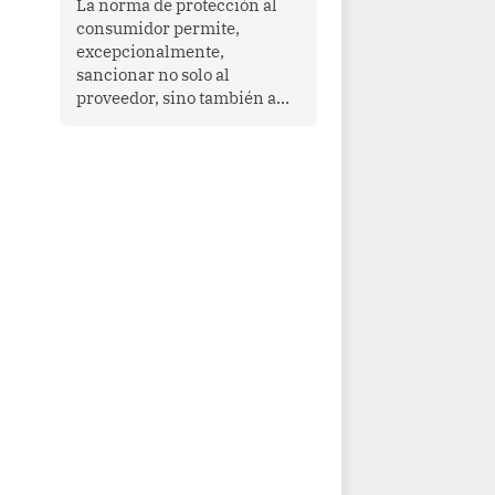
La norma de protección al
cooperación en una región
consumidor permite,
que enfrenta desafíos en
excepcionalmente,
materia de desarrollo,
sancionar no solo al
cohesión social y
proveedor, sino también a
gobernabilidad.
las personas naturales que
ejercen su dirección,
gerencia o administración,
siempre que estas personas
hayan participado con dolo o
culpa inexcusable en el
planeamiento, la realización
o la ejecución de la
infracción. En un caso
reciente, Indecopi sancionó
al gerente de un proveedor
de servicios de
entretenimiento por la
frustrada realización de un
meet and greet con Lionel
Messi, cuya presencia fue
ofrecida, a su vez, por el