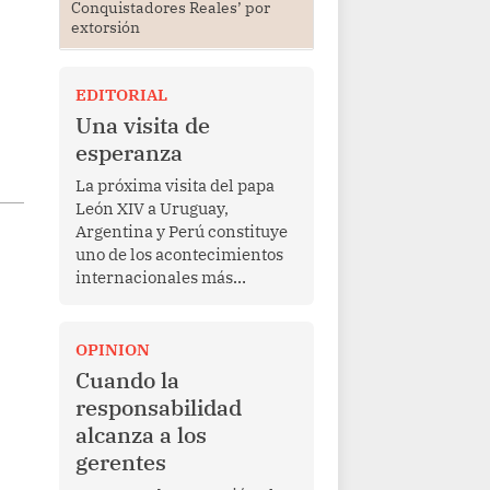
Conquistadores Reales’ por
extorsión
EDITORIAL
Una visita de
esperanza
La próxima visita del papa
León XIV a Uruguay,
Argentina y Perú constituye
uno de los acontecimientos
internacionales más
relevantes para América
Latina en los últimos años.
Más allá de su dimensión
OPINION
religiosa, esta gira
Cuando la
representa una oportunidad
responsabilidad
para reafirmar el valor del
alcanza a los
diálogo, fortalecer los
gerentes
vínculos entre los pueblos y
proyectar una imagen de