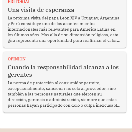
EDITORIAL
Una visita de esperanza
La próxima visita del papa León XIV a Uruguay, Argentina
y Perú constituye uno de los acontecimientos
internacionales más relevantes para América Latina en
los últimos años. Más allá de su dimensión religiosa, esta
gira representa una oportunidad para reafirmar el valor
del diálogo, fortalecer los vínculos entre los pueblos y
proyectar una imagen de cooperación en una región que
enfrenta desafíos en materia de desarrollo, cohesión
OPINION
social y gobernabilidad.
Cuando la responsabilidad alcanza a los
gerentes
La norma de protección al consumidor permite,
excepcionalmente, sancionar no solo al proveedor, sino
también a las personas naturales que ejercen su
dirección, gerencia o administración, siempre que estas
personas hayan participado con dolo o culpa inexcusable
en el planeamiento, la realización o la ejecución de la
infracción. En un caso reciente, Indecopi sancionó al
gerente de un proveedor de servicios de entretenimiento
por la frustrada realización de un meet and greet con