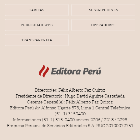
Lionel Messi, cuya presencia fue ofrecida, a su vez, por el
gerente de la empresa promotora en una entrevista
TARIFAS
SUSCRIPCIONES
radial.
PUBLICIDAD WEB
OPERADORES
TRANSPARENCIA
Director(e): Félix Alberto Paz Quiroz
Presidente de Directorio: Hugo David Aguirre Castañeda
Gerente General(e): Félix Alberto Paz Quiroz
Editora Perú Av. Alfonso Ugarte 873, Lima 1 Central Telefónica
(51-1) 3150400
Informaciones (51-1) 315-0400 anexos 2206 / 2218 / 2298
Empresa Peruana de Servicios Editoriales S.A. RUC 20100072751