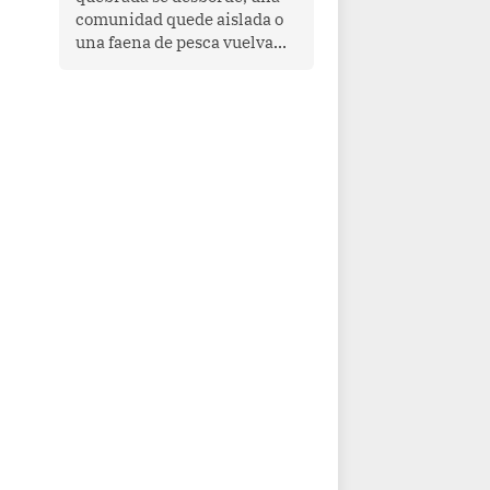
comunidad quede aislada o
una faena de pesca vuelva
con las redes vacías, el
océano avisa. Hoy las señales
son claras: el Pacífico
tropical se está calentando y
el Perú tiene una ventana
estrecha para prepararse.