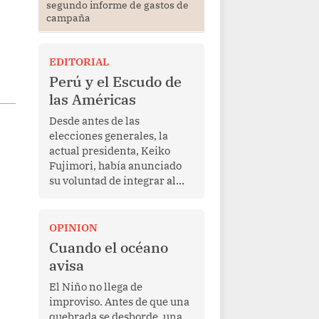
segundo informe de gastos de
campaña
EDITORIAL
Perú y el Escudo de
las Américas
Desde antes de las
elecciones generales, la
actual presidenta, Keiko
Fujimori, había anunciado
su voluntad de integrar al
Perú a la iniciativa Escudo
de las Américas, presentada
en marzo de este año por el
OPINION
mandatario estadounidense
Cuando el océano
Donald Trump, con el fin de
avisa
enfrentar al crimen
transnacional organizado y
El Niño no llega de
al tráfico de drogas.
improviso. Antes de que una
quebrada se desborde, una