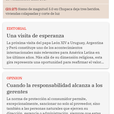
(21:27)
Sismo de magnitud 5.0 en Chupaca deja tres heridos,
viviendas colapsadas y corte de luz
EDITORIAL
Una visita de esperanza
La próxima visita del papa León XIV a Uruguay, Argentina
y Perú constituye uno de los acontecimientos
internacionales más relevantes para América Latina en
los últimos años. Más allá de su dimensión religiosa, esta
gira representa una oportunidad para reafirmar el valor
del diálogo, fortalecer los vínculos entre los pueblos y
proyectar una imagen de cooperación en una región que
enfrenta desafíos en materia de desarrollo, cohesión
OPINION
social y gobernabilidad.
Cuando la responsabilidad alcanza a los
gerentes
La norma de protección al consumidor permite,
excepcionalmente, sancionar no solo al proveedor, sino
también a las personas naturales que ejercen su
dirección, gerencia o administración, siempre que estas