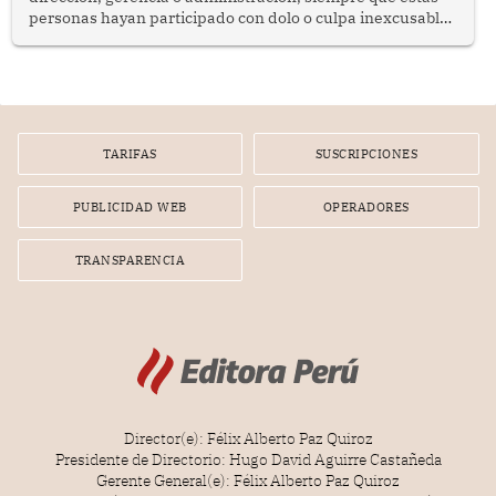
personas hayan participado con dolo o culpa inexcusable
en el planeamiento, la realización o la ejecución de la
infracción. En un caso reciente, Indecopi sancionó al
gerente de un proveedor de servicios de entretenimiento
por la frustrada realización de un meet and greet con
Lionel Messi, cuya presencia fue ofrecida, a su vez, por el
gerente de la empresa promotora en una entrevista
TARIFAS
SUSCRIPCIONES
radial.
PUBLICIDAD WEB
OPERADORES
TRANSPARENCIA
Director(e): Félix Alberto Paz Quiroz
Presidente de Directorio: Hugo David Aguirre Castañeda
Gerente General(e): Félix Alberto Paz Quiroz