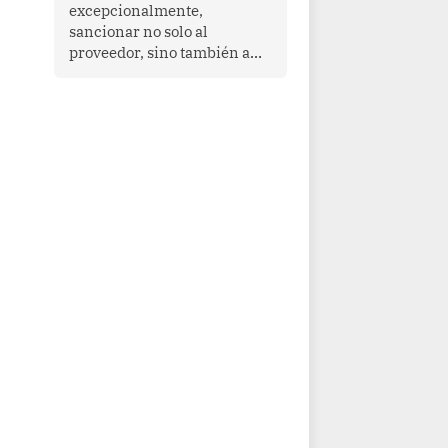
que enfrenta desafíos en
excepcionalmente,
materia de desarrollo,
sancionar no solo al
cohesión social y
proveedor, sino también a
gobernabilidad.
las personas naturales que
ejercen su dirección,
gerencia o administración,
siempre que estas personas
hayan participado con dolo o
culpa inexcusable en el
planeamiento, la realización
o la ejecución de la
infracción. En un caso
reciente, Indecopi sancionó
al gerente de un proveedor
de servicios de
entretenimiento por la
frustrada realización de un
meet and greet con Lionel
Messi, cuya presencia fue
ofrecida, a su vez, por el
gerente de la empresa