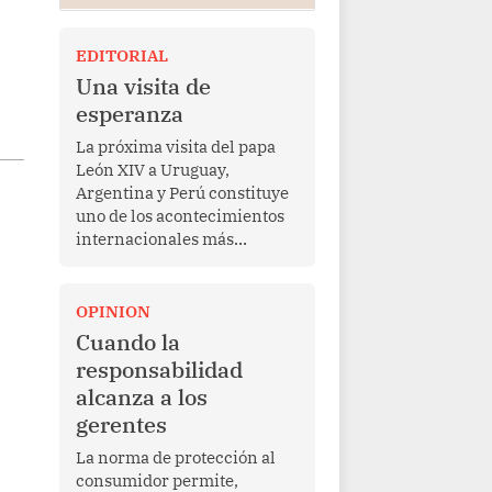
EDITORIAL
Una visita de
esperanza
La próxima visita del papa
León XIV a Uruguay,
Argentina y Perú constituye
uno de los acontecimientos
internacionales más
relevantes para América
Latina en los últimos años.
Más allá de su dimensión
OPINION
religiosa, esta gira
Cuando la
representa una oportunidad
responsabilidad
para reafirmar el valor del
alcanza a los
diálogo, fortalecer los
gerentes
vínculos entre los pueblos y
proyectar una imagen de
La norma de protección al
cooperación en una región
consumidor permite,