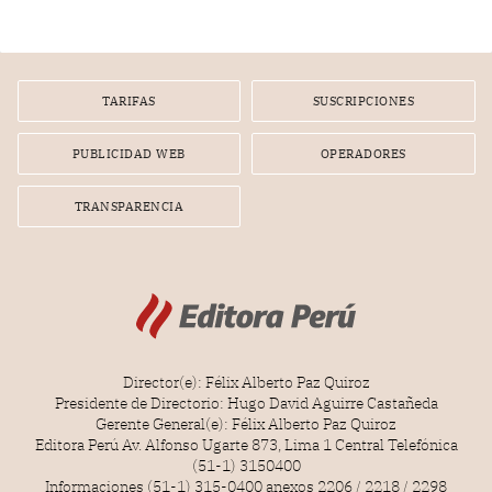
infracción. En un caso reciente, Indecopi sancionó al
gerente de un proveedor de servicios de entretenimiento
por la frustrada realización de un meet and greet con
Lionel Messi, cuya presencia fue ofrecida, a su vez, por el
gerente de la empresa promotora en una entrevista
TARIFAS
SUSCRIPCIONES
radial.
PUBLICIDAD WEB
OPERADORES
TRANSPARENCIA
Director(e): Félix Alberto Paz Quiroz
Presidente de Directorio: Hugo David Aguirre Castañeda
Gerente General(e): Félix Alberto Paz Quiroz
Editora Perú Av. Alfonso Ugarte 873, Lima 1 Central Telefónica
(51-1) 3150400
Informaciones (51-1) 315-0400 anexos 2206 / 2218 / 2298