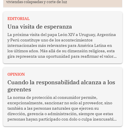
viviendas colapsadas y corte de luz
EDITORIAL
Una visita de esperanza
La próxima visita del papa León XIV a Uruguay, Argentina
y Perú constituye uno de los acontecimientos
internacionales más relevantes para América Latina en
los últimos años. Más allá de su dimensión religiosa, esta
gira representa una oportunidad para reafirmar el valor
del diálogo, fortalecer los vínculos entre los pueblos y
proyectar una imagen de cooperación en una región que
enfrenta desafíos en materia de desarrollo, cohesión
OPINION
social y gobernabilidad.
Cuando la responsabilidad alcanza a los
gerentes
La norma de protección al consumidor permite,
excepcionalmente, sancionar no solo al proveedor, sino
también a las personas naturales que ejercen su
dirección, gerencia o administración, siempre que estas
personas hayan participado con dolo o culpa inexcusable
en el planeamiento, la realización o la ejecución de la