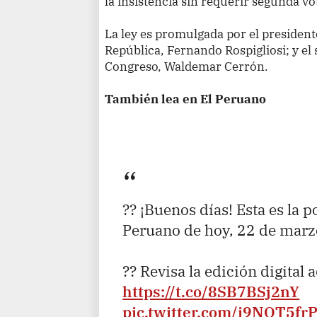
la insistencia sin requerir segunda vo
La ley es promulgada por el presiden
República, Fernando Rospigliosi; y el
Congreso, Waldemar Cerrón.
También lea en El Peruano
?? ¡Buenos días! Esta es la p
Peruano de hoy, 22 de marz
?? Revisa la edición digital 
https://t.co/8SB7BSj2nY
pic.twitter.com/i9NOT5fr