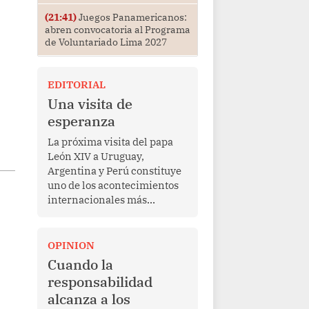
(21:41)
Juegos Panamericanos:
abren convocatoria al Programa
de Voluntariado Lima 2027
EDITORIAL
Una visita de
esperanza
La próxima visita del papa
León XIV a Uruguay,
Argentina y Perú constituye
uno de los acontecimientos
internacionales más
relevantes para América
Latina en los últimos años.
Más allá de su dimensión
OPINION
religiosa, esta gira
Cuando la
representa una oportunidad
responsabilidad
para reafirmar el valor del
alcanza a los
diálogo, fortalecer los