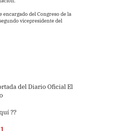
tación.
te encargado del Congreso de la
 segundo vicepresidente del
ortada del Diario Oficial El
o
aquí ??
P1