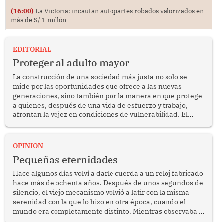
(16:00)
La Victoria: incautan autopartes robados valorizados en
más de S/ 1 millón
EDITORIAL
Proteger al adulto mayor
La construcción de una sociedad más justa no solo se
mide por las oportunidades que ofrece a las nuevas
generaciones, sino también por la manera en que protege
a quienes, después de una vida de esfuerzo y trabajo,
afrontan la vejez en condiciones de vulnerabilidad. El
anuncio formulado por la presidenta de la república,
Keiko Fujimori, de incrementar de 350 a 700 soles
bimestrales el subsidio que reciben los beneficiarios del
OPINION
programa Pensión 65 abre una oportunidad para
Pequeñas eternidades
reflexionar sobre la importancia de fortalecer las políticas
públicas dirigidas a los adultos mayores en pobreza.
Hace algunos días volví a darle cuerda a un reloj fabricado
hace más de ochenta años. Después de unos segundos de
silencio, el viejo mecanismo volvió a latir con la misma
serenidad con la que lo hizo en otra época, cuando el
mundo era completamente distinto. Mientras observaba el
lento movimiento de sus agujas pensé que algunas cosas