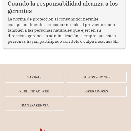
Cuando la responsabilidad alcanza a los
gerentes
La norma de protección al consumidor permite,
excepcionalmente, sancionar no solo al proveedor, sino
también a las personas naturales que ejercen su
dirección, gerencia o administración, siempre que estas
personas hayan participado con dolo o culpa inexcusable
en el planeamiento, la realización o la ejecución de la
infracción. En un caso reciente, Indecopi sancionó al
gerente de un proveedor de servicios de entretenimiento
por la frustrada realización de un meet and greet con
Lionel Messi, cuya presencia fue ofrecida, a su vez, por el
gerente de la empresa promotora en una entrevista
TARIFAS
SUSCRIPCIONES
radial.
PUBLICIDAD WEB
OPERADORES
TRANSPARENCIA