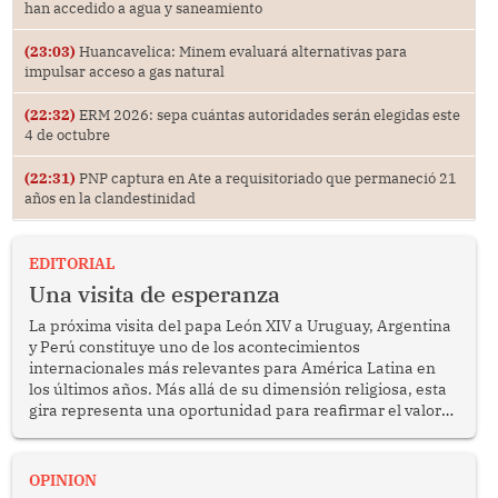
han accedido a agua y saneamiento
(23:03)
Huancavelica: Minem evaluará alternativas para
impulsar acceso a gas natural
(22:32)
ERM 2026: sepa cuántas autoridades serán elegidas este
4 de octubre
(22:31)
PNP captura en Ate a requisitoriado que permaneció 21
años en la clandestinidad
EDITORIAL
Una visita de esperanza
La próxima visita del papa León XIV a Uruguay, Argentina
y Perú constituye uno de los acontecimientos
internacionales más relevantes para América Latina en
los últimos años. Más allá de su dimensión religiosa, esta
gira representa una oportunidad para reafirmar el valor
del diálogo, fortalecer los vínculos entre los pueblos y
proyectar una imagen de cooperación en una región que
enfrenta desafíos en materia de desarrollo, cohesión
OPINION
social y gobernabilidad.