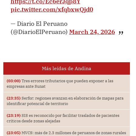
https://t.co/Ec6erJqp8Y
pic.twitter.com/xfqbxwQjd0
— Diario El Peruano
(@DiarioElPeruano)
March 24, 2026
Más leídas de Andina
(03:00)
Tres errores tributarios que pueden exponer a las
empresas ante Sunat
(23:35)
Serfor: regiones avanzan en elaboración de mapas para
identificar potencial de territorio
(23:19)
SIS es reconocido por facilitar traslados de pacientes
críticos desde zonas alejadas
(23:05)
MVCS: más de 2.3 millones de peruanos de zonas rurales