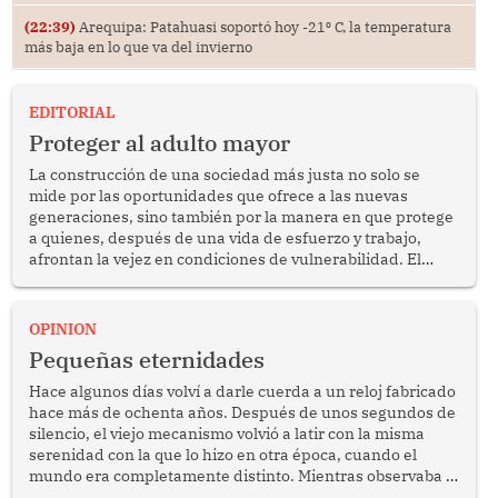
(22:39)
Arequipa: Patahuasi soportó hoy -21⁰ C, la temperatura
más baja en lo que va del invierno
EDITORIAL
Proteger al adulto mayor
La construcción de una sociedad más justa no solo se
mide por las oportunidades que ofrece a las nuevas
generaciones, sino también por la manera en que protege
a quienes, después de una vida de esfuerzo y trabajo,
afrontan la vejez en condiciones de vulnerabilidad. El
anuncio formulado por la presidenta de la república,
Keiko Fujimori, de incrementar de 350 a 700 soles
bimestrales el subsidio que reciben los beneficiarios del
OPINION
programa Pensión 65 abre una oportunidad para
Pequeñas eternidades
reflexionar sobre la importancia de fortalecer las políticas
públicas dirigidas a los adultos mayores en pobreza.
Hace algunos días volví a darle cuerda a un reloj fabricado
hace más de ochenta años. Después de unos segundos de
silencio, el viejo mecanismo volvió a latir con la misma
serenidad con la que lo hizo en otra época, cuando el
mundo era completamente distinto. Mientras observaba el
lento movimiento de sus agujas pensé que algunas cosas