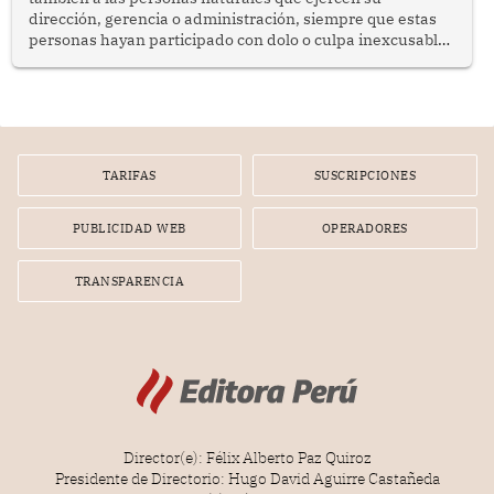
dirección, gerencia o administración, siempre que estas
personas hayan participado con dolo o culpa inexcusable
en el planeamiento, la realización o la ejecución de la
infracción. En un caso reciente, Indecopi sancionó al
gerente de un proveedor de servicios de entretenimiento
por la frustrada realización de un meet and greet con
Lionel Messi, cuya presencia fue ofrecida, a su vez, por el
gerente de la empresa promotora en una entrevista
TARIFAS
SUSCRIPCIONES
radial.
PUBLICIDAD WEB
OPERADORES
TRANSPARENCIA
Director(e): Félix Alberto Paz Quiroz
Presidente de Directorio: Hugo David Aguirre Castañeda