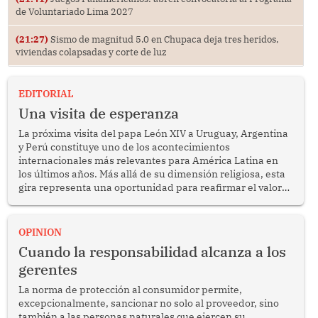
de Voluntariado Lima 2027
(21:27)
Sismo de magnitud 5.0 en Chupaca deja tres heridos,
viviendas colapsadas y corte de luz
EDITORIAL
Una visita de esperanza
La próxima visita del papa León XIV a Uruguay, Argentina
y Perú constituye uno de los acontecimientos
internacionales más relevantes para América Latina en
los últimos años. Más allá de su dimensión religiosa, esta
gira representa una oportunidad para reafirmar el valor
del diálogo, fortalecer los vínculos entre los pueblos y
proyectar una imagen de cooperación en una región que
enfrenta desafíos en materia de desarrollo, cohesión
OPINION
social y gobernabilidad.
Cuando la responsabilidad alcanza a los
gerentes
La norma de protección al consumidor permite,
excepcionalmente, sancionar no solo al proveedor, sino
también a las personas naturales que ejercen su