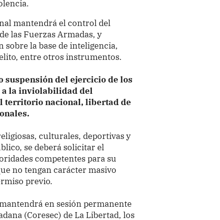
olencia.
onal mantendrá el control del
de las Fuerzas Armadas, y
 sobre la base de inteligencia,
elito, entre otros instrumentos.
 o suspensión del ejercicio de los
a la inviolabilidad del
l territorio nacional, libertad de
sonales.
religiosas, culturales, deportivas y
lico, se deberá solicitar el
toridades competentes para su
 que no tengan carácter masivo
ermiso previo.
e mantendrá en sesión permanente
dana (Coresec) de La Libertad, los