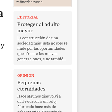
refinerías rusas
a
EDITORIAL
Proteger al adulto
mayor
La construcción de una
sociedad más justa no solo se
 y
mide por las oportunidades
que ofrece a las nuevas
generaciones, sino también
por la manera en que
protege a quienes, después
de una vida de esfuerzo y
OPINION
trabajo, afrontan la vejez en
Pequeñas
condiciones de
eternidades
vulnerabilidad. El anuncio
formulado por la presidenta
Hace algunos días volví a
de la república, Keiko
darle cuerda a un reloj
Fujimori, de incrementar de
fabricado hace más de
350 a 700 soles bimestrales
ochenta años. Después de