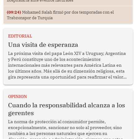
(09:24)
Mohamed Salah firmó por dos temporadas con el
Trabzonspor de Turquía
EDITORIAL
Una visita de esperanza
La próxima visita del papa León XIV a Uruguay, Argentina
y Perú constituye uno de los acontecimientos
internacionales más relevantes para América Latina en
los últimos años. Más allá de su dimensión religiosa, esta
gira representa una oportunidad para reafirmar el valor
del diálogo, fortalecer los vínculos entre los pueblos y
proyectar una imagen de cooperación en una región que
enfrenta desafíos en materia de desarrollo, cohesión
OPINION
social y gobernabilidad.
Cuando la responsabilidad alcanza a los
gerentes
La norma de protección al consumidor permite,
excepcionalmente, sancionar no solo al proveedor, sino
también a las personas naturales que ejercen su