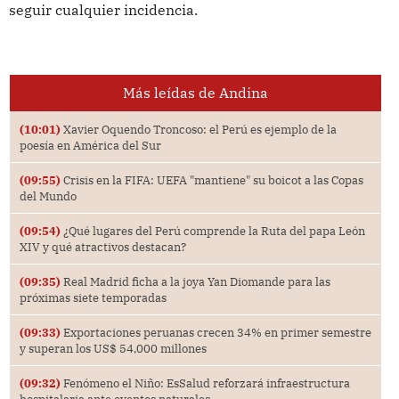
seguir cualquier incidencia.
Más leídas de Andina
(10:01)
Xavier Oquendo Troncoso: el Perú es ejemplo de la
poesía en América del Sur
(09:55)
Crisis en la FIFA: UEFA "mantiene" su boicot a las Copas
del Mundo
(09:54)
¿Qué lugares del Perú comprende la Ruta del papa León
XIV y qué atractivos destacan?
(09:35)
Real Madrid ficha a la joya Yan Diomande para las
próximas siete temporadas
(09:33)
Exportaciones peruanas crecen 34% en primer semestre
y superan los US$ 54,000 millones
(09:32)
Fenómeno el Niño: EsSalud reforzará infraestructura
hospitalaria ante eventos naturales