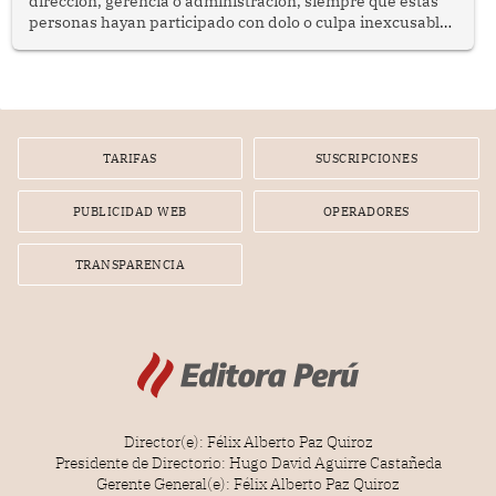
dirección, gerencia o administración, siempre que estas
personas hayan participado con dolo o culpa inexcusable
en el planeamiento, la realización o la ejecución de la
infracción. En un caso reciente, Indecopi sancionó al
gerente de un proveedor de servicios de entretenimiento
por la frustrada realización de un meet and greet con
Lionel Messi, cuya presencia fue ofrecida, a su vez, por el
gerente de la empresa promotora en una entrevista
TARIFAS
SUSCRIPCIONES
radial.
PUBLICIDAD WEB
OPERADORES
TRANSPARENCIA
Director(e): Félix Alberto Paz Quiroz
Presidente de Directorio: Hugo David Aguirre Castañeda
Gerente General(e): Félix Alberto Paz Quiroz