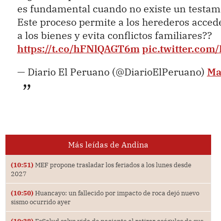
es fundamental cuando no existe un testa
Este proceso permite a los herederos acced
a los bienes y evita conflictos familiares??
https://t.co/hFNlQAGT6m
pic.twitter.co
— Diario El Peruano (@DiarioElPeruano)
Ma
Más leídas de Andina
(10:51)
MEF propone trasladar los feriados a los lunes desde
2027
(10:50)
Huancayo: un fallecido por impacto de roca dejó nuevo
sismo ocurrido ayer