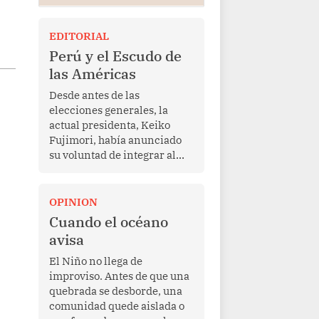
EDITORIAL
Perú y el Escudo de
las Américas
Desde antes de las
elecciones generales, la
actual presidenta, Keiko
Fujimori, había anunciado
su voluntad de integrar al
Perú a la iniciativa Escudo
de las Américas, presentada
en marzo de este año por el
OPINION
mandatario estadounidense
Cuando el océano
Donald Trump, con el fin de
avisa
enfrentar al crimen
transnacional organizado y
El Niño no llega de
al tráfico de drogas.
improviso. Antes de que una
quebrada se desborde, una
comunidad quede aislada o