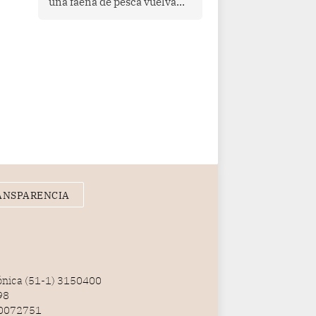
una faena de pesca vuelva
con las redes vacías, el
océano avisa. Hoy las señales
son claras: el Pacífico
tropical se está calentando y
el Perú tiene una ventana
estrecha para prepararse.
ANSPARENCIA
fónica (51-1) 3150400
98
100072751