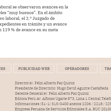
aboral se observaron avances en la
eles “muy buenos”. En el ámbito
o laboral, el 2.° Juzgado de
xpedientes en trámite y un avance
un 119 % de avance en su meta
NES
PUBLICIDAD WEB
OPERADORES
TR
Director(e): Félix Alberto Paz Quiroz
Presidente de Directorio: Hugo David Aguirre Castañeda
Gerente General(e): Félix Alberto Paz Quiroz
Editora Perú Av. Alfonso Ugarte 873, Lima 1 Central Tele
Informaciones (51-1) 315-0400 anexos 2206 / 2218 / 22
Empresa Peruana de Servicios Editoriales S.A. RUC 20