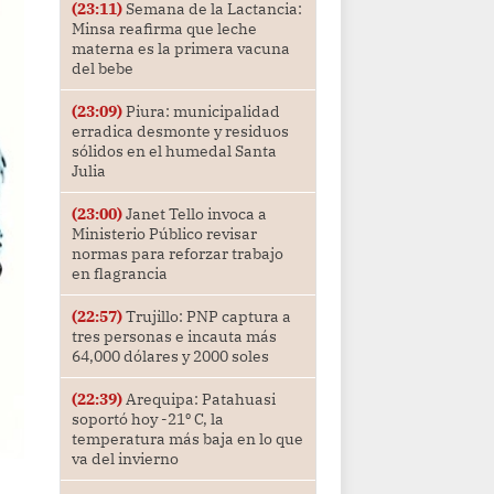
(23:11)
Semana de la Lactancia:
Minsa reafirma que leche
materna es la primera vacuna
del bebe
(23:09)
Piura: municipalidad
erradica desmonte y residuos
sólidos en el humedal Santa
Julia
(23:00)
Janet Tello invoca a
Ministerio Público revisar
normas para reforzar trabajo
en flagrancia
(22:57)
Trujillo: PNP captura a
tres personas e incauta más
64,000 dólares y 2000 soles
(22:39)
Arequipa: Patahuasi
soportó hoy -21⁰ C, la
temperatura más baja en lo que
va del invierno