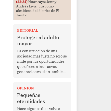
(22:34)
Huancayo: Jenny
Andrés Livia jura como
alcaldesa del distrito de El
Tambo
EDITORIAL
Proteger al adulto
mayor
La construcción de una
sociedad más justa no solo se
mide por las oportunidades
que ofrece a las nuevas
generaciones, sino también
por la manera en que
protege a quienes, después
de una vida de esfuerzo y
OPINION
trabajo, afrontan la vejez en
Pequeñas
condiciones de
eternidades
vulnerabilidad. El anuncio
formulado por la presidenta
Hace algunos días volví a