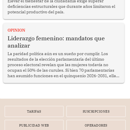
Elevar el bienestar de la ciudadanía exige superar
deficiencias estructurales que durante años limitaron el
potencial productivo del país.
OPINION
Liderazgo femenino: mandatos que
analizar
La paridad política aún es un sueño por cumplir. Los
resultados de la elección parlamentaria del último
proceso electoral revelan que las mujeres todavía no
ocupan el 50% de las curules. Si bien 70 parlamentarias
han asumido funciones en el quinquenio 2026-2031, ellas
representan apenas el 36.8% de los 190 integrantes del
nuevo Congreso bicameral (60 senadores y 130
diputados).
TARIFAS
SUSCRIPCIONES
PUBLICIDAD WEB
OPERADORES