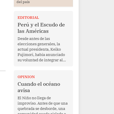
del país
EDITORIAL
Perú y el Escudo de
las Américas
Desde antes de las
elecciones generales, la
actual presidenta, Keiko
Fujimori, había anunciado
su voluntad de integrar al
Perú a la iniciativa Escudo
de las Américas, presentada
en marzo de este año por el
OPINION
mandatario estadounidense
Cuando el océano
Donald Trump, con el fin de
avisa
enfrentar al crimen
transnacional organizado y
El Niño no llega de
al tráfico de drogas.
improviso. Antes de que una
quebrada se desborde, una
comunidad quede aislada o