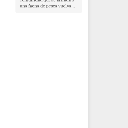
una faena de pesca vuelva
con las redes vacías, el
océano avisa. Hoy las señales
son claras: el Pacífico
tropical se está calentando y
el Perú tiene una ventana
estrecha para prepararse.