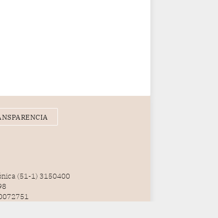
ANSPARENCIA
fónica (51-1) 3150400
98
100072751