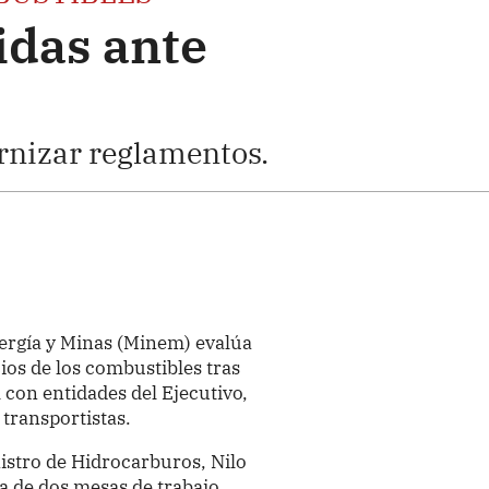
das ante
nizar reglamentos.
nergía y Minas (Minem) evalúa
cios de los combustibles tras
 con entidades del Ejecutivo,
transportistas.
istro de Hidrocarburos, Nilo
a de dos mesas de trabajo