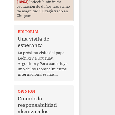
(18:53)
Indeci: Junín inicia
evaluación de daños tras sismo
de magnitud 5.0 registrado en
Chupaca
EDITORIAL
Una visita de
esperanza
La próxima visita del papa
León XIV a Uruguay,
Argentina y Perú constituye
uno de los acontecimientos
internacionales más
relevantes para América
Latina en los últimos años.
Más allá de su dimensión
OPINION
religiosa, esta gira
Cuando la
representa una oportunidad
responsabilidad
para reafirmar el valor del
alcanza a los
diálogo, fortalecer los