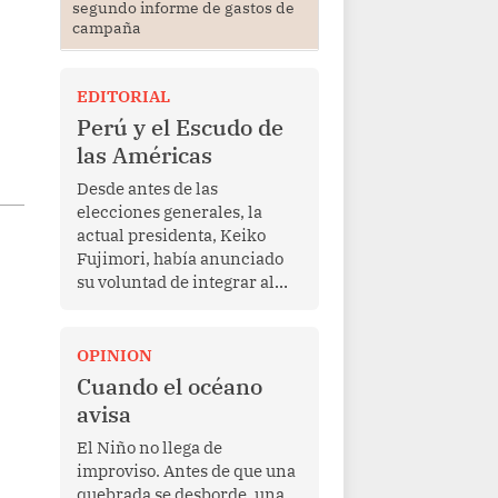
segundo informe de gastos de
campaña
EDITORIAL
Perú y el Escudo de
las Américas
Desde antes de las
elecciones generales, la
actual presidenta, Keiko
Fujimori, había anunciado
su voluntad de integrar al
Perú a la iniciativa Escudo
de las Américas, presentada
en marzo de este año por el
OPINION
mandatario estadounidense
Cuando el océano
Donald Trump, con el fin de
avisa
enfrentar al crimen
transnacional organizado y
El Niño no llega de
al tráfico de drogas.
improviso. Antes de que una
quebrada se desborde, una