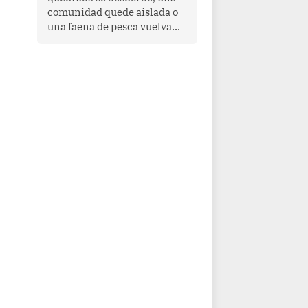
comunidad quede aislada o
una faena de pesca vuelva
con las redes vacías, el
océano avisa. Hoy las señales
son claras: el Pacífico
tropical se está calentando y
el Perú tiene una ventana
estrecha para prepararse.