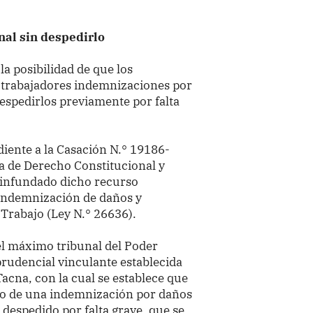
al sin despedirlo
la posibilidad de que los
trabajadores indemnizaciones por
despedirlos previamente por falta
iente a la Casación N.° 19186-
la de Derecho Constitucional y
a infundado dicho recurso
 indemnización de daños y
l Trabajo (Ley N.° 26636).
el máximo tribunal del Poder
sprudencial vinculante establecida
acna, con la cual se establece que
go de una indemnización por daños
 despedido por falta grave, que se