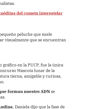
alistas.
néditas del cometa interestelar
 pequeño peluche que suele
car visualmente que se encuentran
 gráfico en la PUCP, fue la única
 concurso Mascota lunar de la
tura tierna, amigable y curiosa,
no.
 que forman nuestro ADN
se
las.
Andina
, Daniela dijo que la fase de