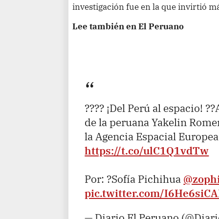
investigación fue en la que invirtió m
Lee también en El Peruano
???? ¡Del Perú al espacio! ?
de la peruana Yakelin Romer
la Agencia Espacial Europea
https://t.co/ulC1Q1vdTw
Por: ?Sofía Pichihua
@zoph
pic.twitter.com/I6He6siC
— Diario El Peruano (@Diar