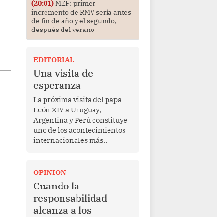
(20:01)
MEF: primer
incremento de RMV sería antes
de fin de año y el segundo,
después del verano
EDITORIAL
Una visita de
esperanza
La próxima visita del papa
León XIV a Uruguay,
Argentina y Perú constituye
uno de los acontecimientos
internacionales más
relevantes para América
Latina en los últimos años.
Más allá de su dimensión
OPINION
religiosa, esta gira
Cuando la
representa una oportunidad
responsabilidad
para reafirmar el valor del
alcanza a los
diálogo, fortalecer los