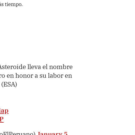
ás tiempo.
?Asteroide lleva el nombre
o en honor a su labor en
 (ESA)
iap
AP
ioElPeruano)
January 5,