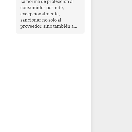
La norma de protección al
cooperación en una región
consumidor permite,
que enfrenta desafíos en
excepcionalmente,
materia de desarrollo,
sancionar no solo al
cohesión social y
proveedor, sino también a
gobernabilidad.
las personas naturales que
ejercen su dirección,
gerencia o administración,
siempre que estas personas
hayan participado con dolo o
culpa inexcusable en el
planeamiento, la realización
o la ejecución de la
infracción. En un caso
reciente, Indecopi sancionó
al gerente de un proveedor
de servicios de
entretenimiento por la
frustrada realización de un
meet and greet con Lionel
Messi, cuya presencia fue
ofrecida, a su vez, por el