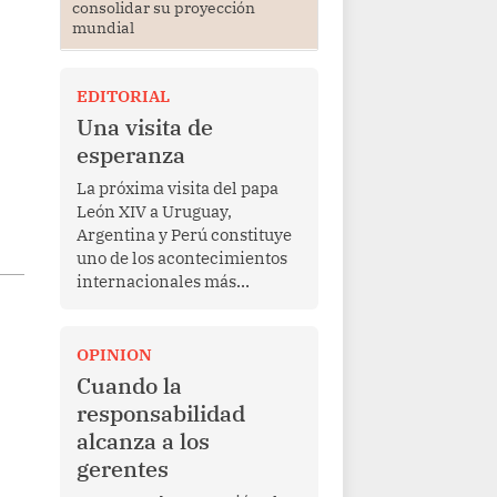
consolidar su proyección
mundial
EDITORIAL
Una visita de
esperanza
La próxima visita del papa
León XIV a Uruguay,
Argentina y Perú constituye
uno de los acontecimientos
internacionales más
relevantes para América
Latina en los últimos años.
Más allá de su dimensión
OPINION
religiosa, esta gira
Cuando la
representa una oportunidad
responsabilidad
para reafirmar el valor del
alcanza a los
diálogo, fortalecer los
gerentes
vínculos entre los pueblos y
proyectar una imagen de