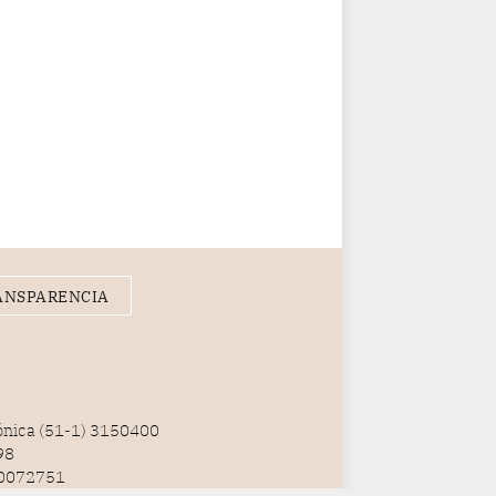
ANSPARENCIA
fónica (51-1) 3150400
98
100072751