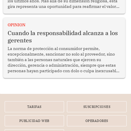
los últimos años. Más allá de su dimensión religiosa, esta
gira representa una oportunidad para reafirmar el valor
del diálogo, fortalecer los vínculos entre los pueblos y
proyectar una imagen de cooperación en una región que
enfrenta desafíos en materia de desarrollo, cohesión
OPINION
social y gobernabilidad.
Cuando la responsabilidad alcanza a los
gerentes
La norma de protección al consumidor permite,
excepcionalmente, sancionar no solo al proveedor, sino
también a las personas naturales que ejercen su
dirección, gerencia o administración, siempre que estas
personas hayan participado con dolo o culpa inexcusable
en el planeamiento, la realización o la ejecución de la
infracción. En un caso reciente, Indecopi sancionó al
gerente de un proveedor de servicios de entretenimiento
por la frustrada realización de un meet and greet con
Lionel Messi, cuya presencia fue ofrecida, a su vez, por el
gerente de la empresa promotora en una entrevista
TARIFAS
SUSCRIPCIONES
radial.
PUBLICIDAD WEB
OPERADORES