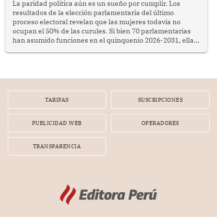
La paridad política aún es un sueño por cumplir. Los
resultados de la elección parlamentaria del último
proceso electoral revelan que las mujeres todavía no
ocupan el 50% de las curules. Si bien 70 parlamentarias
han asumido funciones en el quinquenio 2026-2031, ellas
representan apenas el 36.8% de los 190 integrantes del
nuevo Congreso bicameral (60 senadores y 130
diputados).
TARIFAS
SUSCRIPCIONES
PUBLICIDAD WEB
OPERADORES
TRANSPARENCIA