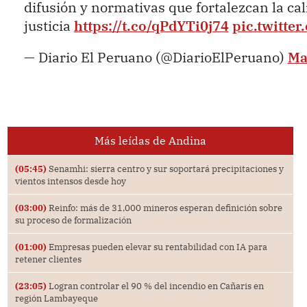
difusión y normativas que fortalezcan la cal
justicia
https://t.co/qPdYTi0j74
pic.twitte
— Diario El Peruano (@DiarioElPeruano)
Ma
Más leídas de Andina
(05:45)
Senamhi: sierra centro y sur soportará precipitaciones y
vientos intensos desde hoy
(03:00)
Reinfo: más de 31,000 mineros esperan definición sobre
su proceso de formalización
(01:00)
Empresas pueden elevar su rentabilidad con IA para
retener clientes
(23:05)
Logran controlar el 90 % del incendio en Cañaris en
región Lambayeque