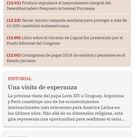
(12:41)
Produce impulsará el mejoramiento integral del
Desembarcadero Pesquero Artesanal Pucusana
(12:23)
Tacna: inician campaña sanitaria para proteger a más de
62,000 camélidos sudamericanos
(12:09)
Libro sobre el Oncenio de Leguía fue presentado por el
Fondo Editorial del Congreso
(12:05)
Cronograma de pagos 2026 de sueldos y pensiones en el
Estado peruano
EDITORIAL
Una visita de esperanza
La próxima visita del papa León XIV a Uruguay, Argentina
y Perú constituye uno de los acontecimientos
internacionales más relevantes para América Latina en
los últimos años. Más allá de su dimensión religiosa, esta
gira representa una oportunidad para reafirmar el valor
del diálogo, fortalecer los vínculos entre los pueblos y
proyectar una imagen de cooperación en una región que
enfrenta desafíos en materia de desarrollo, cohesión