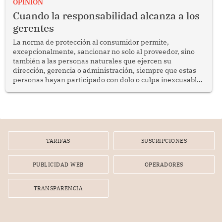
OPINION
social y gobernabilidad.
Cuando la responsabilidad alcanza a los
gerentes
La norma de protección al consumidor permite,
excepcionalmente, sancionar no solo al proveedor, sino
también a las personas naturales que ejercen su
dirección, gerencia o administración, siempre que estas
personas hayan participado con dolo o culpa inexcusable
en el planeamiento, la realización o la ejecución de la
infracción. En un caso reciente, Indecopi sancionó al
gerente de un proveedor de servicios de entretenimiento
por la frustrada realización de un meet and greet con
Lionel Messi, cuya presencia fue ofrecida, a su vez, por el
gerente de la empresa promotora en una entrevista
TARIFAS
SUSCRIPCIONES
radial.
PUBLICIDAD WEB
OPERADORES
TRANSPARENCIA