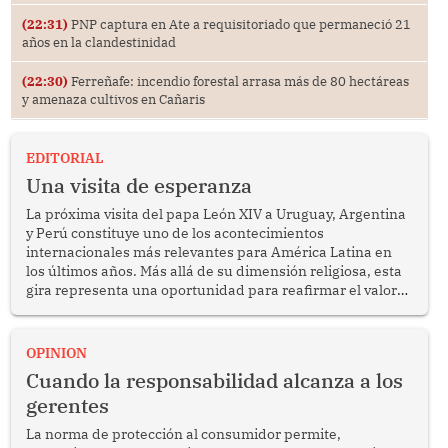
(22:31)
PNP captura en Ate a requisitoriado que permaneció 21
años en la clandestinidad
(22:30)
Ferreñafe: incendio forestal arrasa más de 80 hectáreas
y amenaza cultivos en Cañaris
EDITORIAL
Una visita de esperanza
La próxima visita del papa León XIV a Uruguay, Argentina
y Perú constituye uno de los acontecimientos
internacionales más relevantes para América Latina en
los últimos años. Más allá de su dimensión religiosa, esta
gira representa una oportunidad para reafirmar el valor
del diálogo, fortalecer los vínculos entre los pueblos y
proyectar una imagen de cooperación en una región que
enfrenta desafíos en materia de desarrollo, cohesión
OPINION
social y gobernabilidad.
Cuando la responsabilidad alcanza a los
gerentes
La norma de protección al consumidor permite,