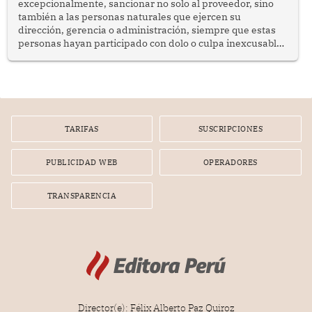
excepcionalmente, sancionar no solo al proveedor, sino
también a las personas naturales que ejercen su
dirección, gerencia o administración, siempre que estas
personas hayan participado con dolo o culpa inexcusable
en el planeamiento, la realización o la ejecución de la
infracción. En un caso reciente, Indecopi sancionó al
gerente de un proveedor de servicios de entretenimiento
por la frustrada realización de un meet and greet con
Lionel Messi, cuya presencia fue ofrecida, a su vez, por el
gerente de la empresa promotora en una entrevista
TARIFAS
SUSCRIPCIONES
radial.
PUBLICIDAD WEB
OPERADORES
TRANSPARENCIA
Director(e): Félix Alberto Paz Quiroz