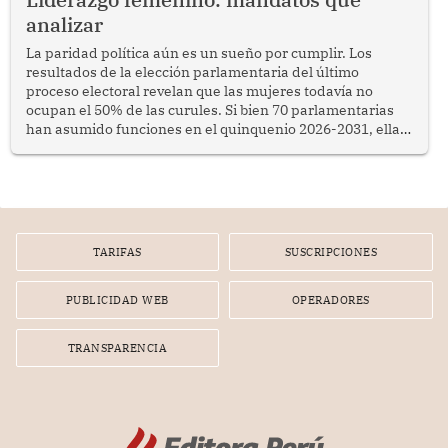
analizar
La paridad política aún es un sueño por cumplir. Los
resultados de la elección parlamentaria del último
proceso electoral revelan que las mujeres todavía no
ocupan el 50% de las curules. Si bien 70 parlamentarias
han asumido funciones en el quinquenio 2026-2031, ellas
representan apenas el 36.8% de los 190 integrantes del
nuevo Congreso bicameral (60 senadores y 130
diputados).
TARIFAS
SUSCRIPCIONES
PUBLICIDAD WEB
OPERADORES
TRANSPARENCIA