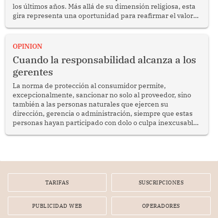
los últimos años. Más allá de su dimensión religiosa, esta
gira representa una oportunidad para reafirmar el valor
del diálogo, fortalecer los vínculos entre los pueblos y
proyectar una imagen de cooperación en una región que
enfrenta desafíos en materia de desarrollo, cohesión
OPINION
social y gobernabilidad.
Cuando la responsabilidad alcanza a los
gerentes
La norma de protección al consumidor permite,
excepcionalmente, sancionar no solo al proveedor, sino
también a las personas naturales que ejercen su
dirección, gerencia o administración, siempre que estas
personas hayan participado con dolo o culpa inexcusable
en el planeamiento, la realización o la ejecución de la
infracción. En un caso reciente, Indecopi sancionó al
gerente de un proveedor de servicios de entretenimiento
por la frustrada realización de un meet and greet con
Lionel Messi, cuya presencia fue ofrecida, a su vez, por el
gerente de la empresa promotora en una entrevista
TARIFAS
SUSCRIPCIONES
radial.
PUBLICIDAD WEB
OPERADORES