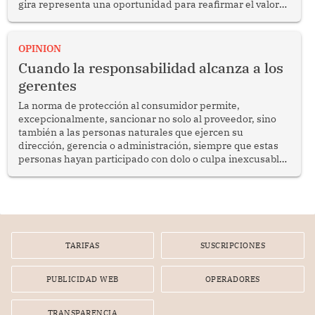
gira representa una oportunidad para reafirmar el valor
del diálogo, fortalecer los vínculos entre los pueblos y
proyectar una imagen de cooperación en una región que
enfrenta desafíos en materia de desarrollo, cohesión
OPINION
social y gobernabilidad.
Cuando la responsabilidad alcanza a los
gerentes
La norma de protección al consumidor permite,
excepcionalmente, sancionar no solo al proveedor, sino
también a las personas naturales que ejercen su
dirección, gerencia o administración, siempre que estas
personas hayan participado con dolo o culpa inexcusable
en el planeamiento, la realización o la ejecución de la
infracción. En un caso reciente, Indecopi sancionó al
gerente de un proveedor de servicios de entretenimiento
por la frustrada realización de un meet and greet con
Lionel Messi, cuya presencia fue ofrecida, a su vez, por el
gerente de la empresa promotora en una entrevista
TARIFAS
SUSCRIPCIONES
radial.
PUBLICIDAD WEB
OPERADORES
TRANSPARENCIA