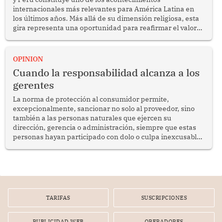
internacionales más relevantes para América Latina en
los últimos años. Más allá de su dimensión religiosa, esta
gira representa una oportunidad para reafirmar el valor
del diálogo, fortalecer los vínculos entre los pueblos y
proyectar una imagen de cooperación en una región que
enfrenta desafíos en materia de desarrollo, cohesión
OPINION
social y gobernabilidad.
Cuando la responsabilidad alcanza a los
gerentes
La norma de protección al consumidor permite,
excepcionalmente, sancionar no solo al proveedor, sino
también a las personas naturales que ejercen su
dirección, gerencia o administración, siempre que estas
personas hayan participado con dolo o culpa inexcusable
en el planeamiento, la realización o la ejecución de la
infracción. En un caso reciente, Indecopi sancionó al
gerente de un proveedor de servicios de entretenimiento
por la frustrada realización de un meet and greet con
Lionel Messi, cuya presencia fue ofrecida, a su vez, por el
gerente de la empresa promotora en una entrevista
TARIFAS
SUSCRIPCIONES
radial.
PUBLICIDAD WEB
OPERADORES