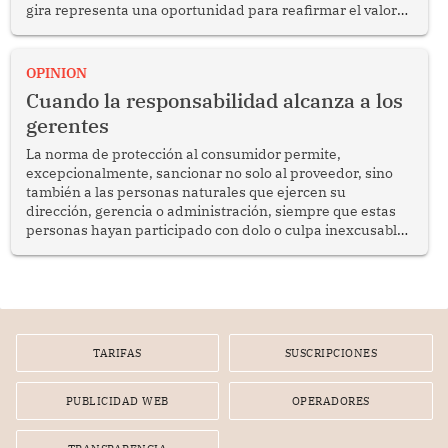
gira representa una oportunidad para reafirmar el valor
del diálogo, fortalecer los vínculos entre los pueblos y
proyectar una imagen de cooperación en una región que
enfrenta desafíos en materia de desarrollo, cohesión
OPINION
social y gobernabilidad.
Cuando la responsabilidad alcanza a los
gerentes
La norma de protección al consumidor permite,
excepcionalmente, sancionar no solo al proveedor, sino
también a las personas naturales que ejercen su
dirección, gerencia o administración, siempre que estas
personas hayan participado con dolo o culpa inexcusable
en el planeamiento, la realización o la ejecución de la
infracción. En un caso reciente, Indecopi sancionó al
gerente de un proveedor de servicios de entretenimiento
por la frustrada realización de un meet and greet con
Lionel Messi, cuya presencia fue ofrecida, a su vez, por el
gerente de la empresa promotora en una entrevista
TARIFAS
SUSCRIPCIONES
radial.
PUBLICIDAD WEB
OPERADORES