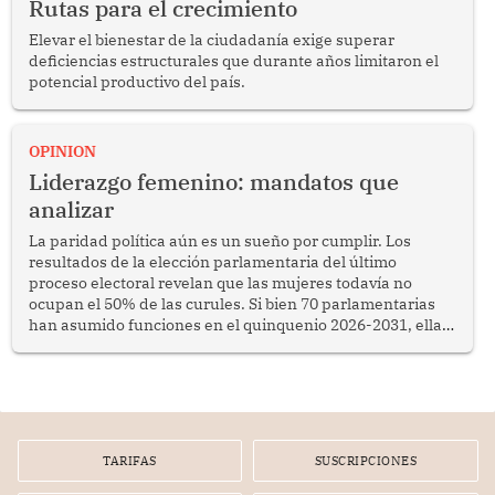
Rutas para el crecimiento
Elevar el bienestar de la ciudadanía exige superar
deficiencias estructurales que durante años limitaron el
potencial productivo del país.
OPINION
Liderazgo femenino: mandatos que
analizar
La paridad política aún es un sueño por cumplir. Los
resultados de la elección parlamentaria del último
proceso electoral revelan que las mujeres todavía no
ocupan el 50% de las curules. Si bien 70 parlamentarias
han asumido funciones en el quinquenio 2026-2031, ellas
representan apenas el 36.8% de los 190 integrantes del
nuevo Congreso bicameral (60 senadores y 130
diputados).
TARIFAS
SUSCRIPCIONES