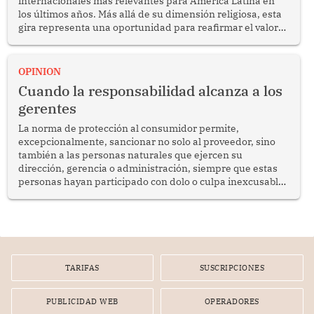
internacionales más relevantes para América Latina en
los últimos años. Más allá de su dimensión religiosa, esta
gira representa una oportunidad para reafirmar el valor
del diálogo, fortalecer los vínculos entre los pueblos y
proyectar una imagen de cooperación en una región que
enfrenta desafíos en materia de desarrollo, cohesión
OPINION
social y gobernabilidad.
Cuando la responsabilidad alcanza a los
gerentes
La norma de protección al consumidor permite,
excepcionalmente, sancionar no solo al proveedor, sino
también a las personas naturales que ejercen su
dirección, gerencia o administración, siempre que estas
personas hayan participado con dolo o culpa inexcusable
en el planeamiento, la realización o la ejecución de la
infracción. En un caso reciente, Indecopi sancionó al
gerente de un proveedor de servicios de entretenimiento
por la frustrada realización de un meet and greet con
Lionel Messi, cuya presencia fue ofrecida, a su vez, por el
gerente de la empresa promotora en una entrevista
TARIFAS
SUSCRIPCIONES
radial.
PUBLICIDAD WEB
OPERADORES