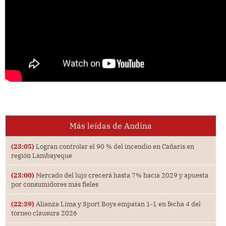
Más leídas de Andina
(23:05)
Logran controlar el 90 % del incendio en Cañaris en
región Lambayeque
(23:00)
Mercado del lujo crecerá hasta 7% hacia 2029 y apuesta
por consumidores más fieles
(22:39)
Alianza Lima y Sport Boys empatan 1-1 en fecha 4 del
torneo clausura 2026