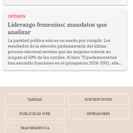
OPINION
Liderazgo femenino: mandatos que
analizar
La paridad política aún es un sueño por cumplir. Los
resultados de la elección parlamentaria del último
proceso electoral revelan que las mujeres todavía no
ocupan el 50% de las curules. Si bien 70 parlamentarias
han asumido funciones en el quinquenio 2026-2031, ellas
representan apenas el 36.8% de los 190 integrantes del
nuevo Congreso bicameral (60 senadores y 130
diputados).
TARIFAS
SUSCRIPCIONES
PUBLICIDAD WEB
OPERADORES
TRANSPARENCIA