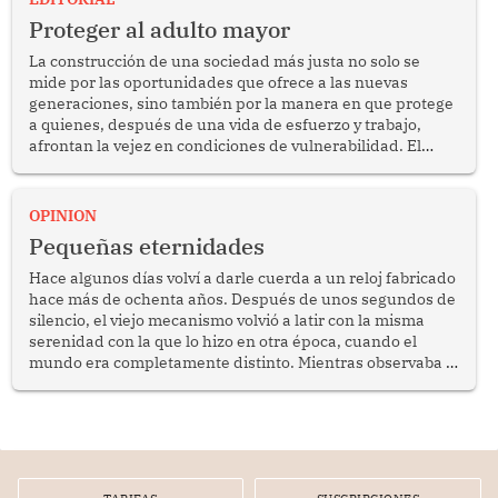
Proteger al adulto mayor
La construcción de una sociedad más justa no solo se
mide por las oportunidades que ofrece a las nuevas
generaciones, sino también por la manera en que protege
a quienes, después de una vida de esfuerzo y trabajo,
afrontan la vejez en condiciones de vulnerabilidad. El
anuncio formulado por la presidenta de la república,
Keiko Fujimori, de incrementar de 350 a 700 soles
bimestrales el subsidio que reciben los beneficiarios del
OPINION
programa Pensión 65 abre una oportunidad para
Pequeñas eternidades
reflexionar sobre la importancia de fortalecer las políticas
públicas dirigidas a los adultos mayores en pobreza.
Hace algunos días volví a darle cuerda a un reloj fabricado
hace más de ochenta años. Después de unos segundos de
silencio, el viejo mecanismo volvió a latir con la misma
serenidad con la que lo hizo en otra época, cuando el
mundo era completamente distinto. Mientras observaba el
lento movimiento de sus agujas pensé que algunas cosas
poseen una misteriosa capacidad para sobrevivir al
tiempo.