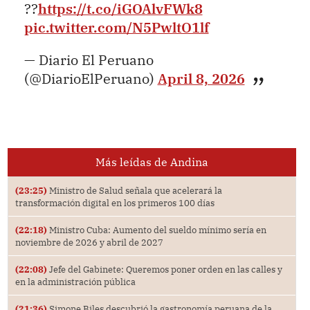
??
https://t.co/iGOAlvFWk8
pic.twitter.com/N5PwltO1lf
— Diario El Peruano
(@DiarioElPeruano)
April 8, 2026
Más leídas de Andina
(23:25)
Ministro de Salud señala que acelerará la
transformación digital en los primeros 100 días
(22:18)
Ministro Cuba: Aumento del sueldo mínimo sería en
noviembre de 2026 y abril de 2027
(22:08)
Jefe del Gabinete: Queremos poner orden en las calles y
en la administración pública
(21:36)
Simone Biles descubrió la gastronomía peruana de la