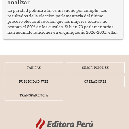
analizar
La paridad política aún es un sueño por cumplir. Los
resultados de la elección parlamentaria del último
proceso electoral revelan que las mujeres todavía no
ocupan el 50% de las curules. Si bien 70 parlamentarias
han asumido funciones en el quinquenio 2026-2031, ellas
representan apenas el 36.8% de los 190 integrantes del
nuevo Congreso bicameral (60 senadores y 130
diputados).
TARIFAS
SUSCRIPCIONES
PUBLICIDAD WEB
OPERADORES
TRANSPARENCIA