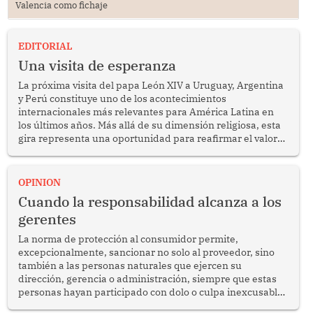
Valencia como fichaje
EDITORIAL
Una visita de esperanza
La próxima visita del papa León XIV a Uruguay, Argentina
y Perú constituye uno de los acontecimientos
internacionales más relevantes para América Latina en
los últimos años. Más allá de su dimensión religiosa, esta
gira representa una oportunidad para reafirmar el valor
del diálogo, fortalecer los vínculos entre los pueblos y
proyectar una imagen de cooperación en una región que
enfrenta desafíos en materia de desarrollo, cohesión
OPINION
social y gobernabilidad.
Cuando la responsabilidad alcanza a los
gerentes
La norma de protección al consumidor permite,
excepcionalmente, sancionar no solo al proveedor, sino
también a las personas naturales que ejercen su
dirección, gerencia o administración, siempre que estas
personas hayan participado con dolo o culpa inexcusable
en el planeamiento, la realización o la ejecución de la