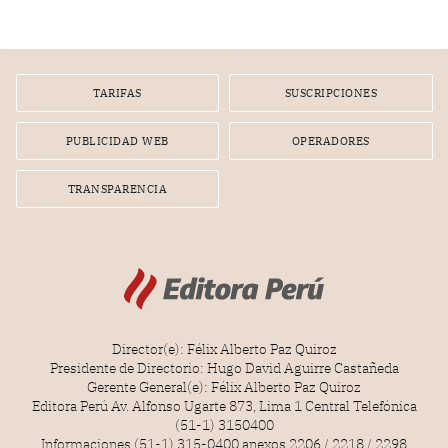
infracción. En un caso reciente, Indecopi sancionó al
gerente de un proveedor de servicios de entretenimiento
por la frustrada realización de un meet and greet con
Lionel Messi, cuya presencia fue ofrecida, a su vez, por el
gerente de la empresa promotora en una entrevista
TARIFAS
SUSCRIPCIONES
radial.
PUBLICIDAD WEB
OPERADORES
TRANSPARENCIA
Director(e): Félix Alberto Paz Quiroz
Presidente de Directorio: Hugo David Aguirre Castañeda
Gerente General(e): Félix Alberto Paz Quiroz
Editora Perú Av. Alfonso Ugarte 873, Lima 1 Central Telefónica
(51-1) 3150400
Informaciones (51-1) 315-0400 anexos 2206 / 2218 / 2298