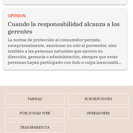
del diálogo, fortalecer los vínculos entre los pueblos y
proyectar una imagen de cooperación en una región que
enfrenta desafíos en materia de desarrollo, cohesión
OPINION
social y gobernabilidad.
Cuando la responsabilidad alcanza a los
gerentes
La norma de protección al consumidor permite,
excepcionalmente, sancionar no solo al proveedor, sino
también a las personas naturales que ejercen su
dirección, gerencia o administración, siempre que estas
personas hayan participado con dolo o culpa inexcusable
en el planeamiento, la realización o la ejecución de la
infracción. En un caso reciente, Indecopi sancionó al
gerente de un proveedor de servicios de entretenimiento
por la frustrada realización de un meet and greet con
Lionel Messi, cuya presencia fue ofrecida, a su vez, por el
gerente de la empresa promotora en una entrevista
TARIFAS
SUSCRIPCIONES
radial.
PUBLICIDAD WEB
OPERADORES
TRANSPARENCIA