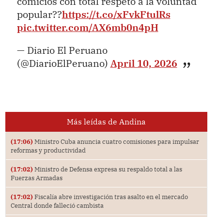
comicios con total respeto a la voluntad
popular??
https://t.co/xFvkFtulRs
pic.twitter.com/AX6mb0n4pH
— Diario El Peruano
(@DiarioElPeruano)
April 10, 2026
Más leídas de Andina
(17:06)
Ministro Cuba anuncia cuatro comisiones para impulsar
reformas y productividad
(17:02)
Ministro de Defensa expresa su respaldo total a las
Fuerzas Armadas
(17:02)
Fiscalía abre investigación tras asalto en el mercado
Central donde falleció cambista