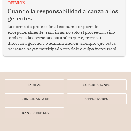
enfrenta desafíos en materia de desarrollo, cohesión
OPINION
social y gobernabilidad.
Cuando la responsabilidad alcanza a los
gerentes
La norma de protección al consumidor permite,
excepcionalmente, sancionar no solo al proveedor, sino
también a las personas naturales que ejercen su
dirección, gerencia o administración, siempre que estas
personas hayan participado con dolo o culpa inexcusable
en el planeamiento, la realización o la ejecución de la
infracción. En un caso reciente, Indecopi sancionó al
gerente de un proveedor de servicios de entretenimiento
por la frustrada realización de un meet and greet con
Lionel Messi, cuya presencia fue ofrecida, a su vez, por el
gerente de la empresa promotora en una entrevista
TARIFAS
SUSCRIPCIONES
radial.
PUBLICIDAD WEB
OPERADORES
TRANSPARENCIA