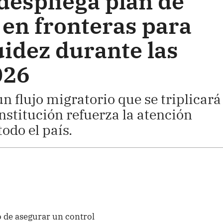
despliega plan de
 en fronteras para
uidez durante las
026
n flujo migratorio que se triplicará
institución refuerza la atención
todo el país.
 de asegurar un control