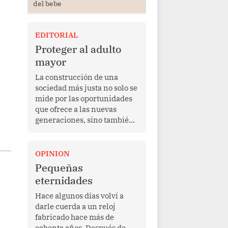
del bebe
EDITORIAL
Proteger al adulto
mayor
La construcción de una
sociedad más justa no solo se
mide por las oportunidades
que ofrece a las nuevas
generaciones, sino también
por la manera en que
protege a quienes, después
de una vida de esfuerzo y
OPINION
trabajo, afrontan la vejez en
Pequeñas
condiciones de
eternidades
vulnerabilidad. El anuncio
formulado por la presidenta
Hace algunos días volví a
de la república, Keiko
darle cuerda a un reloj
Fujimori, de incrementar de
fabricado hace más de
350 a 700 soles bimestrales
ochenta años. Después de