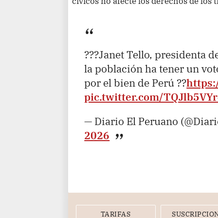
cívicos no afecte los derechos de los 
???Janet Tello, presidenta d
la población ha tener un vo
por el bien de Perú ??
https:
pic.twitter.com/TQJlb5VY
— Diario El Peruano (@Diar
2026
TARIFAS
SUSCRIPCIO