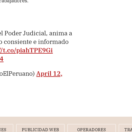
trabajadores.
el Poder Judicial, anima a
to consiente e informado
//t.co/piahTPE9Gi
r4
ioElPeruano)
April 12,
NES
PUBLICIDAD WEB
OPERADORES
TR