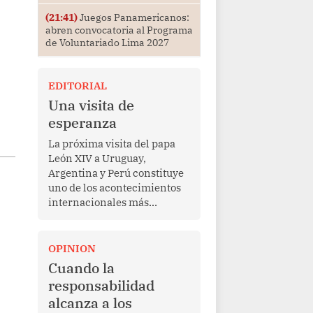
(21:41)
Juegos Panamericanos:
abren convocatoria al Programa
de Voluntariado Lima 2027
EDITORIAL
Una visita de
esperanza
La próxima visita del papa
León XIV a Uruguay,
Argentina y Perú constituye
uno de los acontecimientos
internacionales más
relevantes para América
Latina en los últimos años.
Más allá de su dimensión
OPINION
religiosa, esta gira
Cuando la
representa una oportunidad
responsabilidad
para reafirmar el valor del
alcanza a los
diálogo, fortalecer los