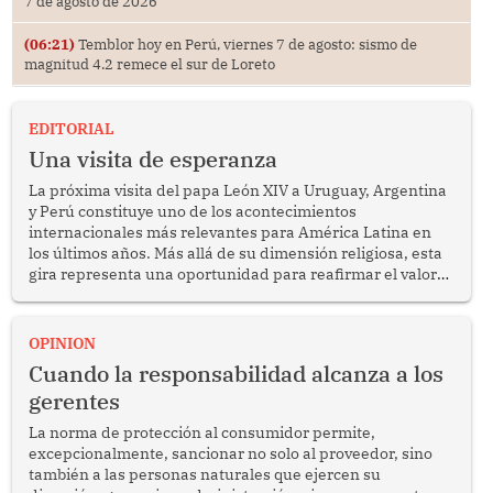
7 de agosto de 2026
(06:21)
Temblor hoy en Perú, viernes 7 de agosto: sismo de
magnitud 4.2 remece el sur de Loreto
EDITORIAL
Una visita de esperanza
La próxima visita del papa León XIV a Uruguay, Argentina
y Perú constituye uno de los acontecimientos
internacionales más relevantes para América Latina en
los últimos años. Más allá de su dimensión religiosa, esta
gira representa una oportunidad para reafirmar el valor
del diálogo, fortalecer los vínculos entre los pueblos y
proyectar una imagen de cooperación en una región que
enfrenta desafíos en materia de desarrollo, cohesión
OPINION
social y gobernabilidad.
Cuando la responsabilidad alcanza a los
gerentes
La norma de protección al consumidor permite,
excepcionalmente, sancionar no solo al proveedor, sino
también a las personas naturales que ejercen su