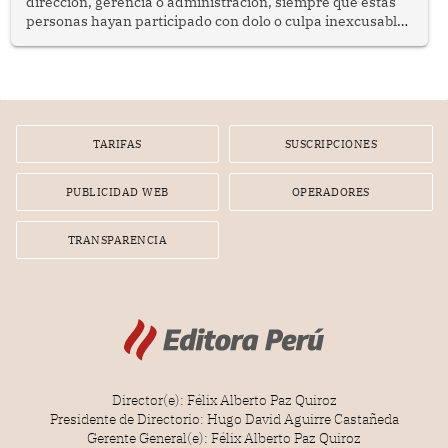
dirección, gerencia o administración, siempre que estas
personas hayan participado con dolo o culpa inexcusable
en el planeamiento, la realización o la ejecución de la
infracción. En un caso reciente, Indecopi sancionó al
gerente de un proveedor de servicios de entretenimiento
por la frustrada realización de un meet and greet con
Lionel Messi, cuya presencia fue ofrecida, a su vez, por el
gerente de la empresa promotora en una entrevista
TARIFAS
SUSCRIPCIONES
radial.
PUBLICIDAD WEB
OPERADORES
TRANSPARENCIA
Director(e): Félix Alberto Paz Quiroz
Presidente de Directorio: Hugo David Aguirre Castañeda
Gerente General(e): Félix Alberto Paz Quiroz