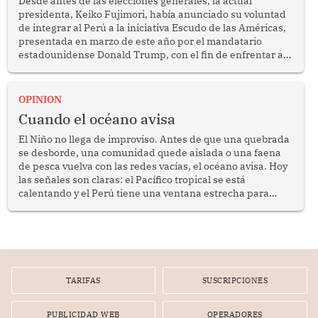
Desde antes de las elecciones generales, la actual
presidenta, Keiko Fujimori, había anunciado su voluntad
de integrar al Perú a la iniciativa Escudo de las Américas,
presentada en marzo de este año por el mandatario
estadounidense Donald Trump, con el fin de enfrentar al
crimen transnacional organizado y al tráfico de drogas.
OPINION
Cuando el océano avisa
El Niño no llega de improviso. Antes de que una quebrada
se desborde, una comunidad quede aislada o una faena
de pesca vuelva con las redes vacías, el océano avisa. Hoy
las señales son claras: el Pacífico tropical se está
calentando y el Perú tiene una ventana estrecha para
prepararse.
TARIFAS
SUSCRIPCIONES
PUBLICIDAD WEB
OPERADORES