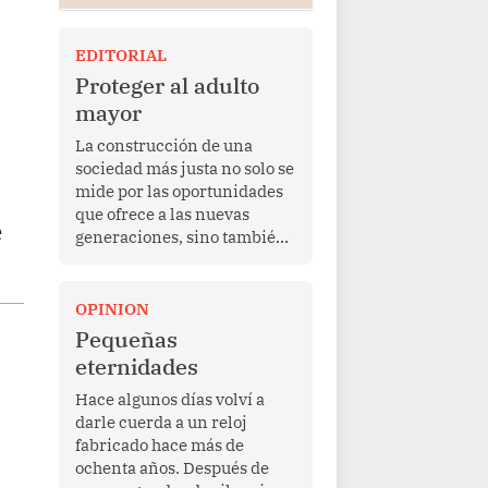
EDITORIAL
Proteger al adulto
mayor
La construcción de una
sociedad más justa no solo se
mide por las oportunidades
que ofrece a las nuevas
e
generaciones, sino también
por la manera en que
protege a quienes, después
de una vida de esfuerzo y
OPINION
trabajo, afrontan la vejez en
Pequeñas
condiciones de
eternidades
vulnerabilidad. El anuncio
formulado por la presidenta
Hace algunos días volví a
de la república, Keiko
darle cuerda a un reloj
Fujimori, de incrementar de
fabricado hace más de
350 a 700 soles bimestrales
ochenta años. Después de