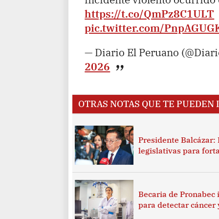
https://t.co/QmPz8C1ULT
pic.twitter.com/PnpAGUG
— Diario El Peruano (@Diar
2026
OTRAS NOTAS QUE TE PUEDEN 
Presidente Balcázar: 
legislativas para fort
Becaria de Pronabec 
para detectar cáncer