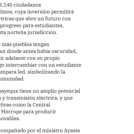
 3,240 ciudadanos
lmos, cuya inversión permitirá
tricas que abre un futuro con
y progreso para estudiantes,
sta norteña jurisdicción.
e más pueblos tengan
luz donde antes había oscuridad,
ir adelante con su propio
ego intercambiar con un estudiante
ámpara led, simbolizando la
 comunidad.
bayeque tiene un amplio potencial
 y transmisión eléctrica, y que
tivas como la Central
a Mórrope para producir
novables.
acompañado por el ministro Ayasta