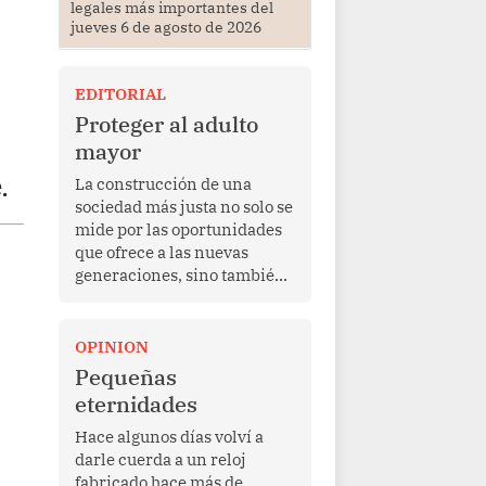
legales más importantes del
jueves 6 de agosto de 2026
EDITORIAL
Proteger al adulto
mayor
.
La construcción de una
sociedad más justa no solo se
mide por las oportunidades
que ofrece a las nuevas
generaciones, sino también
por la manera en que
protege a quienes, después
de una vida de esfuerzo y
OPINION
trabajo, afrontan la vejez en
Pequeñas
condiciones de
eternidades
vulnerabilidad. El anuncio
formulado por la presidenta
Hace algunos días volví a
de la república, Keiko
darle cuerda a un reloj
Fujimori, de incrementar de
fabricado hace más de